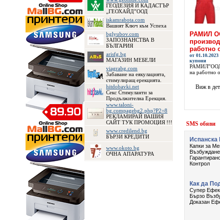
ГЕОДЕЗИЯ И КАДАСТЪР
„ГЕОХАЙД”ООД
iskamrabota.com
Вашият Ключ към Успеха
РАМИЛ ОО
bglyubov.com
ЗАПОЗНАНСТВА В
производ
БЪЛГАРИЯ
работно 
arisfg.bg
от 01.10.2023
МАГАЗИН МЕБЕЛИ
купони
РАМИЛ”ООД 
viagrabg.com
на работно о
Забаване на еякулацията,
стимулиращ ерекцията.
hitdobavki.net
Виж в де
Секс Стимуланти за
Продължителна Ерекция.
www.taloni-
bg.compagebg2.php?P2=8
РЕКЛАМИРАЙ ВАШИЯ
САЙТ ТУК ПРОМОЦИЯ !!!
www.credilend.bg
БЪРЗИ КРЕДИТИ
www.okoto.bg
ОЧНА АПАРАТУРА