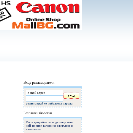
и
Начало
Вход рекламодатели
регистрирай се
забравена парола
Безплатен бюлетин
Регистрирайте се за да получите
най-новите талони за отстъпки и
намаления: