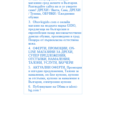
магазини сред жените в България.
Разгледайте сайта ни и се уверете
сами! ДРЕХИ / Якета, Сака, ДРЕХИ
/ Туники, ОБУВКИ / Ежедневни
обувки
3.
Obuvkigido.com е онлайн
магазин на модната марка GIDO,
предлагаща на българския и
европейския пазар висококачествени
дамски обувки, произведени в град
Пещера от първокласна естествена
кожа.
4.
ОФЕРТИ, ПРОМОЦИИ, ON-
LINE МАГАЗИНИ ЗА ДРЕХИ,
СУПЕР ПРЕДЛОЖЕНИЯ,
ОТСТЪПКИ, НАМАЛЕНИЯ,
ТАЛОНИ, УСЛУГИ, ВАУЧЕРИ
5.
АКТУАЛНИ ОФЕРТИ, Промоции
и изгодни предложения, Талони за
намаления, on-line купони, купони
за отстъпки, купони за намаление в
България, електронни купони
6.
Публикуване на Обява в taloni-
bg.com !