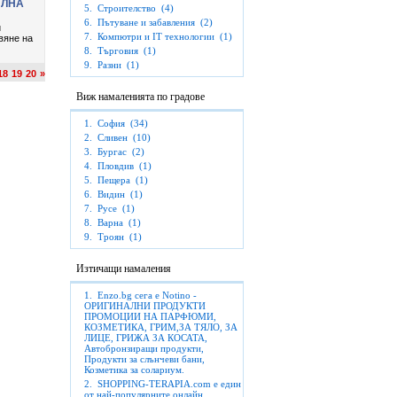
5.
Строителство
(4)
6.
Пътуване и забавления
(2)
7.
Компютри и IT технологии
(1)
8.
Търговия
(1)
9.
Разни
(1)
Виж намаленията по градове
1.
София
(34)
2.
Сливен
(10)
3.
Бургас
(2)
4.
Пловдив
(1)
5.
Пещера
(1)
6.
Видин
(1)
7.
Русе
(1)
8.
Варна
(1)
9.
Троян
(1)
Изтичащи намаления
1.
Enzo.bg сега е Notino -
ОРИГИНАЛНИ ПРОДУКТИ
ПРОМОЦИИ НА ПАРФЮМИ,
КОЗМЕТИКА, ГРИМ,ЗА ТЯЛО, ЗА
ЛИЦЕ, ГРИЖА ЗА КОСАТА,
Автобронзиращи продукти,
Продукти за слънчеви бани,
Козметика за солариум.
2.
SHOPPING-TERAPIA.com е един
от най-популярните онлайн