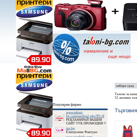
Всички Намаления - Талони
Рекламодатели
Талони за нама
52 активни тал
Популярни фирми
Търговия
www.taloni-
bg.compagebg2.php?P2=8
РЕКЛАМИРАЙ ВАШИЯ
САЙТ ТУК ПРОМОЦИЯ !!
inv.bg
Електронни Фактури
www.geohide.com