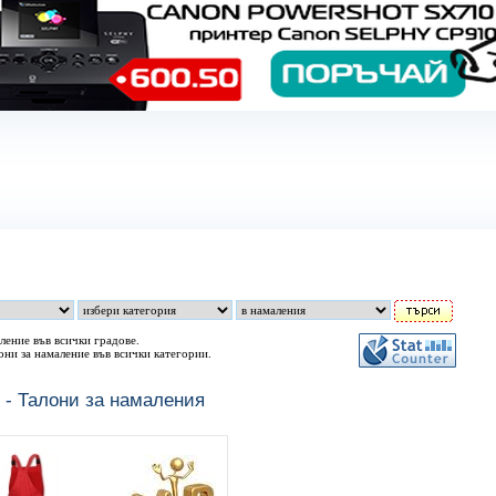
Как действа сайта
SMS РЕКЛАМА - ПРОМО ПАКЕТИ - Stats
Каталоз
ление във всички градове.
они за намаление във всички категории.
 - Талони за намаления