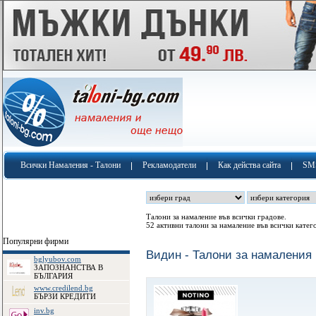
Всички Намаления - Талони
Рекламодатели
Как действа сайта
SM
Талони за намаление във всички градове.
52 активни талони за намаление във всички катег
Популярни фирми
Видин - Талони за намаления
bglyubov.com
ЗАПОЗНАНСТВА В
БЪЛГАРИЯ
www.credilend.bg
БЪРЗИ КРЕДИТИ
inv.bg