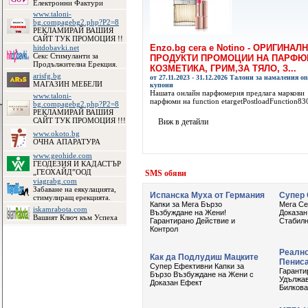
Електронни Фактури
www.taloni-
bg.compagebg2.php?P2=8
РЕКЛАМИРАЙ ВАШИЯ
САЙТ ТУК ПРОМОЦИЯ !!
Enzo.bg сега е Notino - ОРИГИНАЛ
hitdobavki.net
Секс Стимуланти за
ПРОДУКТИ ПРОМОЦИИ НА ПАРФЮ
Продължителна Ерекция.
КОЗМЕТИКА, ГРИМ,ЗА ТЯЛО, З...
arisfg.bg
от 27.11.2023 - 31.12.2026 Талони за намаления on
МАГАЗИН МЕБЕЛИ
купони
Нашата онлайн парфюмерия предлага маркови
www.taloni-
парфюми на function etargetPostloadFunction830
bg.compagebg2.php?P2=8
РЕКЛАМИРАЙ ВАШИЯ
САЙТ ТУК ПРОМОЦИЯ !!!
Виж в детайли
www.okoto.bg
ОЧНА АПАРАТУРА
www.geohide.com
ГЕОДЕЗИЯ И КАДАСТЪР
„ГЕОХАЙД”ООД
viagrabg.com
Забаване на еякулацията,
стимулиращ ерекцията.
iskamrabota.com
Вашият Ключ към Успеха