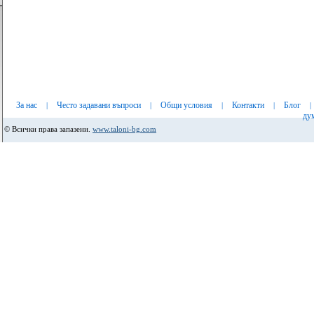
За нас
Често задавани въпроси
Общи условия
Контакти
Блог
|
|
|
|
|
ду
© Всички права запазени.
www.taloni-bg.com