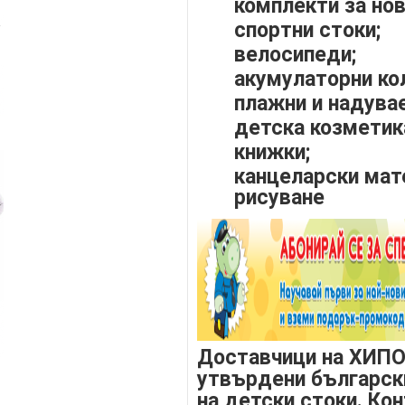
комплекти за но
спортни стоки;
велосипеди;
акумулаторни кол
плажни и надува
детска 
книжки;
канцеларски мате
рисуване
Доставчици на ХИПО
утвърдени българск
на детски стоки. Ко