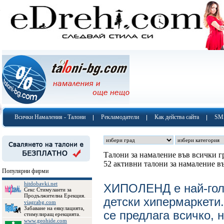
Всички Намаления - Талони
Рекламодатели
Как действа сайта
SM
Талони за намаление във всички г
52 активни талони за намаление в
Популярни фирми
hitdobavki.net
ХИПОЛЕНД е най-голя
Секс Стимуланти за
Продължителна Ерекция.
детски хипермаркети.
viagrabg.com
Забаване на еякулацията,
се предлага всичко, 
стимулиращ ерекцията.
www.geohide.com