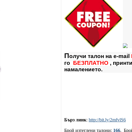
П
олучи талон на e-mail
го
БЕЗПЛАТНО
, принт
намалението.
Бърз линк
:
http://bit.ly/2mfvlS6
Брой изтеглени талони:
166
, Бро