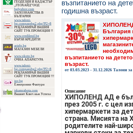
възпитанието на дете
ГЕОДЕЗИЯ И КАДАСТЪР
„ГЕОХАЙД”ООД
годишна възраст.
bglyubov.com
ЗАПОЗНАНСТВА В
БЪЛГАРИЯ
www.taloni-
bg.compagebg2.php?P2=8
ХИПОЛЕНД 
РЕКЛАМИРАЙ ВАШИЯ
България 
САЙТ ТУК ПРОМОЦИЯ !!
www.credilend.bg
хипермарк
БЪРЗИ КРЕДИТИ
магазините
arisfg.bg
МАГАЗИН МЕБЕЛИ
необходим
www.okoto.bg
възпитанието на детето
ОЧНА АПАРАТУРА
възраст.
www.taloni-
bg.compagebg2.php?P2=8
от 03.03.2023 - 31.12.2026 Талони з
РЕКЛАМИРАЙ ВАШИЯ
САЙТ ТУК ПРОМОЦИЯ !!!
inv.bg
Електронни Фактури
iskamrabota.com
Описание
Вашият Ключ към Успеха
ХИПОЛЕНД АД е бълг
през 2005 г.
с цел из
хипермаркети за дет
страна. Мисията на
родителите най-широ
маркови стоки за те