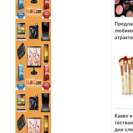
Предлаг
любими 
атракти
Какво е
тестван
дни сле