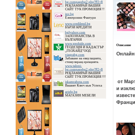
bg.compagebg2.php?P2=8
РЕКЛАМИРАЙ ВАШИЯ
САЙТ ТУК ПРОМОЦИЯ !!
inv.bg
Електронни Фактури
www.credilend.bg
БЪРЗИ КРЕДИТИ
bglyubov.com
ЗАПОЗНАНСТВА В
БЪЛГАРИЯ
www.geohide.com
Описание
ГЕОДЕЗИЯ И КАДАСТЪР
„ГЕОХАЙД”ООД
viagrabg.com
Забаване на еякулацията,
стимулиращ ерекцията.
www.taloni-
bg.compagebg2.php?P2=8
РЕКЛАМИРАЙ ВАШИЯ
САЙТ ТУК ПРОМОЦИЯ !!!
 от Март 2017-та година и се радва на бързо нарастващ брой от нови 
iskamrabota.com
Вашият Ключ към Успеха
и изклю
arisfg.bg
известе
МАГАЗИН МЕБЕЛИ