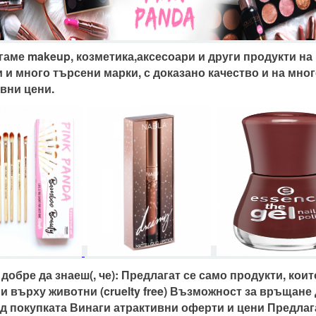
аме makeup, козметика,аксесоари и други продукти на 
и много търсени марки, с доказано качество и на мног
вни цени. 
 добре да знаеш(, че): Предлагат се само продукти, които
и върху животни (cruelty free) Възможност за връщане д
д покупката Винаги атрактивни оферти и цени Предлага