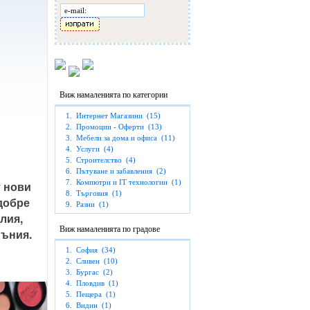
Виж намаленията по категории
1.
Интернет Магазини
(15)
2.
Промоции - Оферти
(13)
3.
Мебели за дома и офиса
(11)
4.
Услуги
(4)
5.
Строителство
(4)
6.
Пътуване и забавления
(2)
7.
Компютри и IT технологии
(1)
8.
Търговия
(1)
добре 
9.
Разни
(1)
ия, 
Виж намаленията по градове
1.
София
(34)
2.
Сливен
(10)
3.
Бургас
(2)
4.
Пловдив
(1)
5.
Пещера
(1)
6.
Видин
(1)