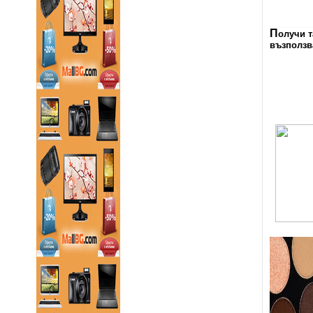
П
олучи т
възползв