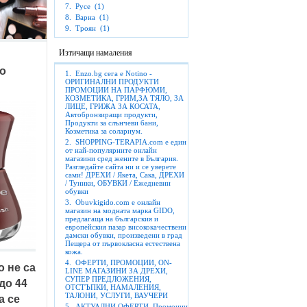
7.
Русе
(1)
8.
Варна
(1)
9.
Троян
(1)
Изтичащи намаления
о 
1.
Enzo.bg сега е Notino -
ОРИГИНАЛНИ ПРОДУКТИ
ПРОМОЦИИ НА ПАРФЮМИ,
КОЗМЕТИКА, ГРИМ,ЗА ТЯЛО, ЗА
ЛИЦЕ, ГРИЖА ЗА КОСАТА,
Автобронзиращи продукти,
Продукти за слънчеви бани,
Козметика за солариум.
2.
SHOPPING-TERAPIA.com е един
от най-популярните онлайн
магазини сред жените в България.
Разгледайте сайта ни и се уверете
сами! ДРЕХИ / Якета, Сака, ДРЕХИ
/ Туники, ОБУВКИ / Ежедневни
обувки
3.
Obuvkigido.com е онлайн
магазин на модната марка GIDO,
предлагаща на българския и
европейския пазар висококачествени
дамски обувки, произведени в град
Пещера от първокласна естествена
кожа.
4.
ОФЕРТИ, ПРОМОЦИИ, ON-
 не са 
LINE МАГАЗИНИ ЗА ДРЕХИ,
о 44 
СУПЕР ПРЕДЛОЖЕНИЯ,
ОТСТЪПКИ, НАМАЛЕНИЯ,
 се 
ТАЛОНИ, УСЛУГИ, ВАУЧЕРИ
5.
АКТУАЛНИ ОФЕРТИ, Промоции