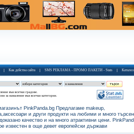
Как действа сайта
SMS РЕКЛАМА - ПРОМО ПАКЕТИ - Stats
Каталоз
ление във всички градове.
они за намаление във всички категории.
агазинът PinkPanda.bg Предлагаме makeup,
а,аксесоари и други продукти на любими и много търсе
 доказано качество и на много атрактивни цени. PinkPand
ре известен в още девет европейски държави