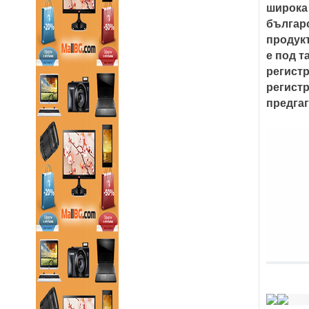
широка 
българс
продукт
е под т
регистр
регистр
предгаг