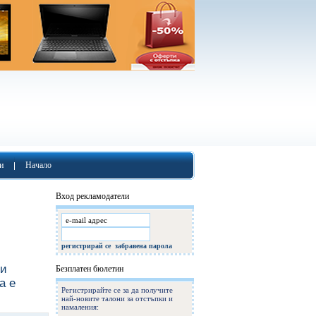
и
Начало
Вход рекламодатели
регистрирай се
забравена парола
ни
Безплатен бюлетин
a е
Регистрирайте се за да получите
най-новите талони за отстъпки и
намаления: