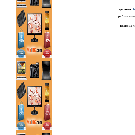
Бърз линк
:
h
Брой изтегл
изпрати н