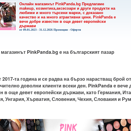
Онлайн магазинът PinkPanda.bg Предлагаме
makeup, козметика,аксесоари и други продукти на
любими и много търсени марки, с доказано
качество и на много атрактивни цени. PinkPanda е
вече добре известен в още девет европейски
държави
от 09.01.2023 - 31.12.2026 Промоции - Оферти
чително доволни клиенти всеки ден. PinkPanda е вече 
н в още девет европейски държави, като Германия, Итал