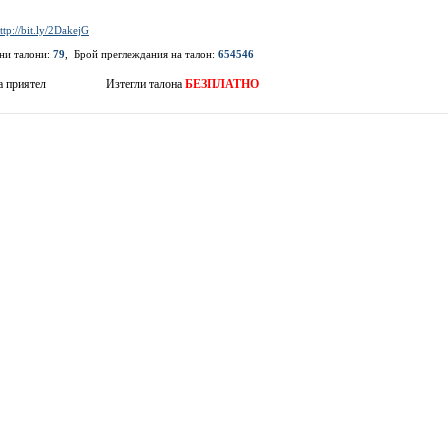
ttp://bit.ly/2DakejG
ени талони:
79
, Брой преглеждания на талон:
654546
а приятел
Изтегли талона
БЕЗПЛАТНО