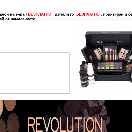
алон на e-mail
БЕЗПЛАТНО
, изтегли го
БЕЗПЛАТНО
, принтирай и с
ай от намалението.