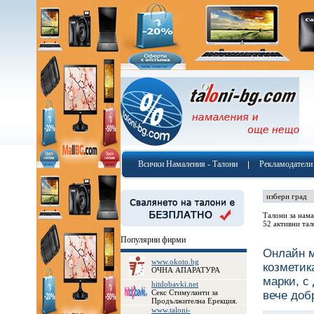
Всички Намаления - Талони
Рекламодатели
Талони за нама
52 активни тал
Популярни фирми
Онлайн м
www.okoto.bg
козметик
ОЧНА АПАРАТУРА
марки, с
hitdobavki.net
Секс Стимуланти за
вече доб
Продължителна Ерекция.
www.taloni-