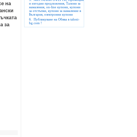
е на 
и изгодни предложения, Талони за
намаления, on-line купони, купони
ански 
за отстъпки, купони за намаление в
България, електронни купони
ъчката 
6.
Публикуване на Обява в taloni-
 за 
bg.com !